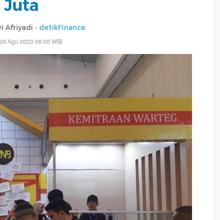
Juta
 Afriyadi -
detikFinance
 28 Agu 2023 06:00 WIB