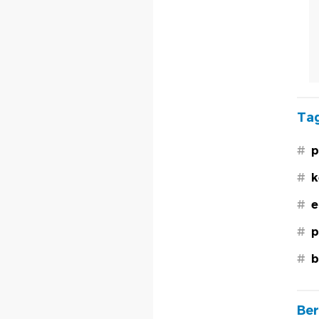
Tag
#
p
#
k
#
e
#
p
#
b
Ber