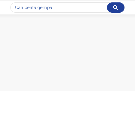
Cancel
Yang sedang ramai dicari
#1
gempa hari ini
#2
demo
#3
gempa
#4
iran
#5
prabowo
Promoted
Terakhir yang dicari
Loading...