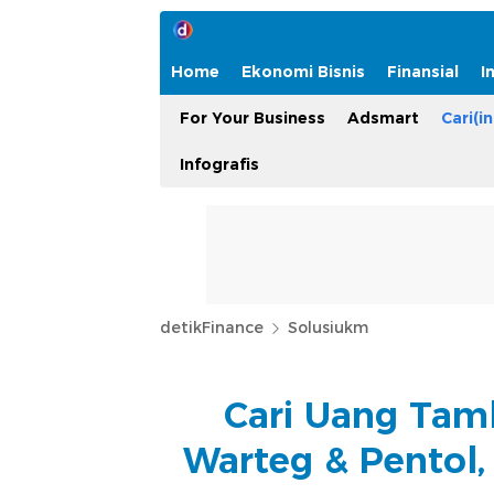
Home
Ekonomi Bisnis
Finansial
I
For Your Business
Adsmart
Cari(in
Infografis
detikFinance
Solusiukm
Cari Uang Tam
Warteg & Pentol,