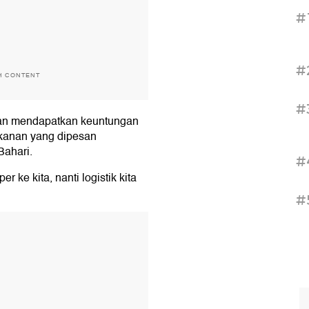
#
#
H CONTENT
#
kan mendapatkan keuntungan
kanan yang dipesan
Bahari.
#
 ke kita, nanti logistik kita
#
T