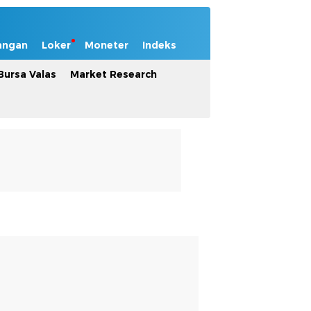
angan
Loker
Moneter
Indeks
Bursa Valas
Market Research