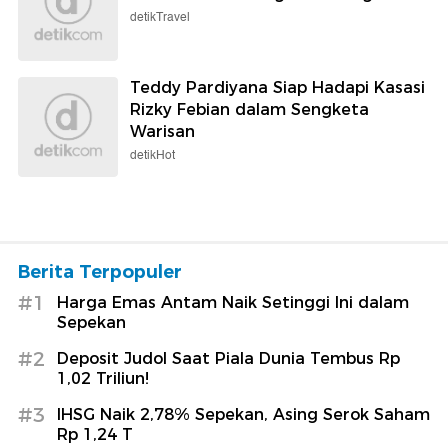
detikTravel
Teddy Pardiyana Siap Hadapi Kasasi
Rizky Febian dalam Sengketa
Warisan
detikHot
Berita Terpopuler
#1
Harga Emas Antam Naik Setinggi Ini dalam
Sepekan
#2
Deposit Judol Saat Piala Dunia Tembus Rp
1,02 Triliun!
#3
IHSG Naik 2,78% Sepekan, Asing Serok Saham
Rp 1,24 T