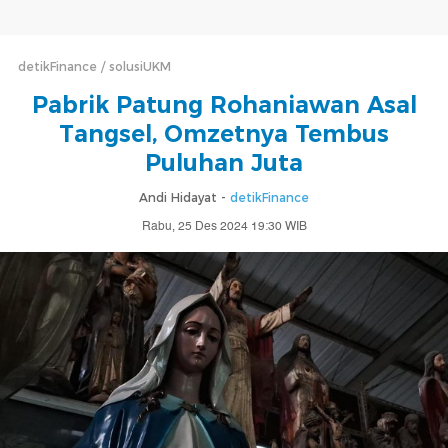
detikFinance
solusiUKM
Pabrik Patung Rohaniawan Asal
Tangsel, Omzetnya Tembus
Puluhan Juta
Andi Hidayat -
detikFinance
Rabu, 25 Des 2024 19:30 WIB