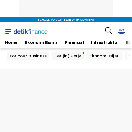
SCROLL TO CONTINUE WITH CONTENT
Home
Ekonomi Bisnis
Finansial
Infrastruktur
En
For Your Business
Cari(in) Kerja
Ekonomi Hijau
In