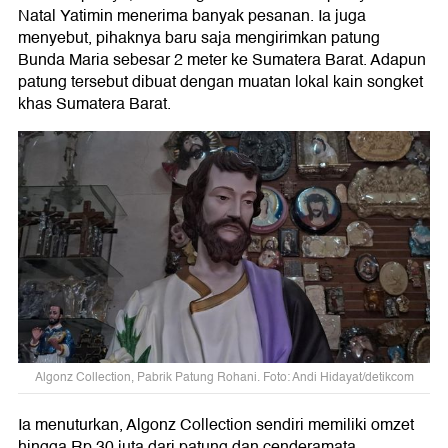
Natal Yatimin menerima banyak pesanan. Ia juga
menyebut, pihaknya baru saja mengirimkan patung
Bunda Maria sebesar 2 meter ke Sumatera Barat. Adapun
patung tersebut dibuat dengan muatan lokal kain songket
khas Sumatera Barat.
Algonz Collection, Pabrik Patung Rohani. Foto: Andi Hidayat/detikcom
Ia menuturkan, Algonz Collection sendiri memiliki omzet
hingga Rp 30 juta dari patung dan cenderamata