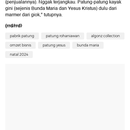
(penjualannya). Nggak terjangkau. Patung-patung kayak
gini (sejenis Bunda Maria dan Yesus Kristus) dulu dari
marmer dari giok," tutupnya.
(rrd/rrd)
pabrik patung
patung rohaniawan
algonz collection
omzet bisnis
patung yesus
bunda maria
natal 2024