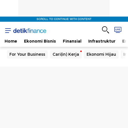
SCROLL TO CONTINUE WITH CONTENT
Home
Ekonomi Bisnis
Finansial
Infrastruktur
En
For Your Business
Cari(in) Kerja
Ekonomi Hijau
In