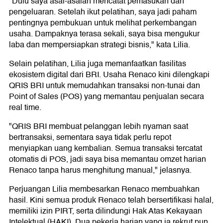
"Dulu saya asal-asalan mencatat pemasukan dan
pengeluaran. Setelah ikut pelatihan, saya jadi paham
pentingnya pembukuan untuk melihat perkembangan
usaha. Dampaknya terasa sekali, saya bisa mengukur
laba dan mempersiapkan strategi bisnis," kata Lilia.
Selain pelatihan, Lilia juga memanfaatkan fasilitas
ekosistem digital dari BRI. Usaha Renaco kini dilengkapi
QRIS BRI untuk memudahkan transaksi non-tunai dan
Point of Sales (POS) yang memantau penjualan secara
real time.
"QRIS BRI membuat pelanggan lebih nyaman saat
bertransaksi, sementara saya tidak perlu repot
menyiapkan uang kembalian. Semua transaksi tercatat
otomatis di POS, jadi saya bisa memantau omzet harian
Renaco tanpa harus menghitung manual," jelasnya.
Perjuangan Lilia membesarkan Renaco membuahkan
hasil. Kini semua produk Renaco telah bersertifikasi halal,
memiliki izin PIRT, serta dilindungi Hak Atas Kekayaan
Intelektual (HAKI). Dua pekerja harian yang ia rekrut pun