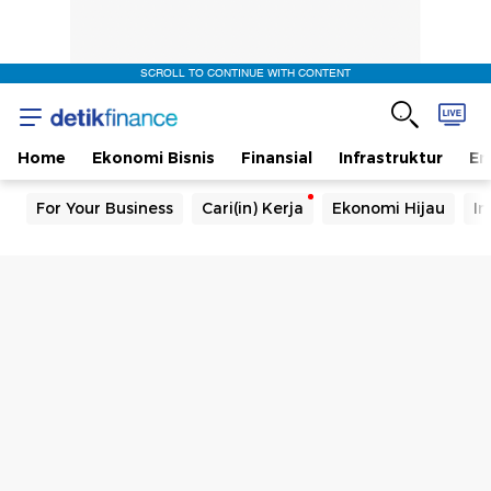
SCROLL TO CONTINUE WITH CONTENT
Home
Ekonomi Bisnis
Finansial
Infrastruktur
En
For Your Business
Cari(in) Kerja
Ekonomi Hijau
In