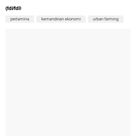
(fdl/fdl)
pertamina
kemandirian ekonomi
urban farming