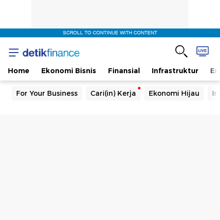
SCROLL TO CONTINUE WITH CONTENT
Home
Ekonomi Bisnis
Finansial
Infrastruktur
En
For Your Business
Cari(in) Kerja
Ekonomi Hijau
In