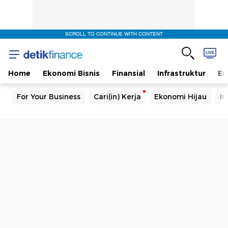
SCROLL TO CONTINUE WITH CONTENT
Home
Ekonomi Bisnis
Finansial
Infrastruktur
En
For Your Business
Cari(in) Kerja
Ekonomi Hijau
In