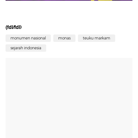
(fdl/fdl)
monumen nasional
monas
teuku markam
sejarah indonesia