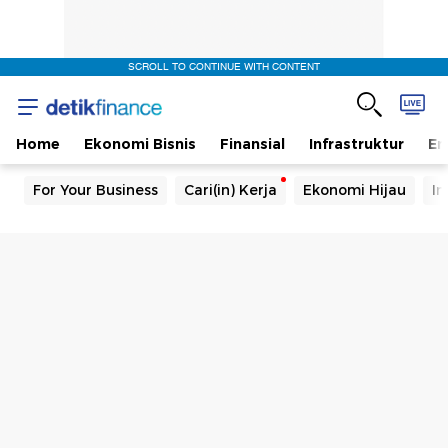
SCROLL TO CONTINUE WITH CONTENT
Home
Ekonomi Bisnis
Finansial
Infrastruktur
En
For Your Business
Cari(in) Kerja
Ekonomi Hijau
In