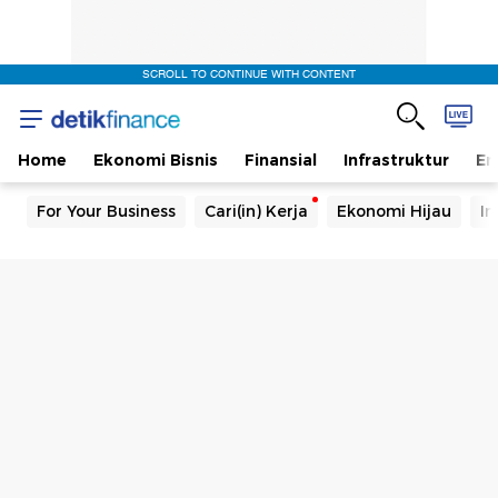
SCROLL TO CONTINUE WITH CONTENT
Home
Ekonomi Bisnis
Finansial
Infrastruktur
En
For Your Business
Cari(in) Kerja
Ekonomi Hijau
In