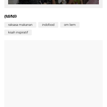
(fdl/fdl)
raksasa makanan
indofood
om liem
kisah inspiratif