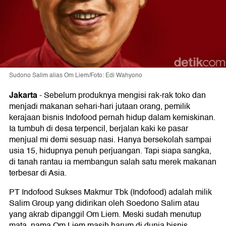
Sudono Salim alias Om Liem/Foto: Edi Wahyono
Jakarta
-
Sebelum produknya mengisi rak-rak toko dan
menjadi makanan sehari-hari jutaan orang, pemilik
kerajaan bisnis Indofood pernah hidup dalam kemiskinan.
Ia tumbuh di desa terpencil, berjalan kaki ke pasar
menjual mi demi sesuap nasi. Hanya bersekolah sampai
usia 15, hidupnya penuh perjuangan. Tapi siapa sangka,
di tanah rantau ia membangun salah satu merek makanan
terbesar di Asia.
PT Indofood Sukses Makmur Tbk (Indofood) adalah milik
Salim Group yang didirikan oleh Soedono Salim atau
yang akrab dipanggil Om Liem. Meski sudah menutup
mata, nama Om Liem masih harum di dunia bisnis