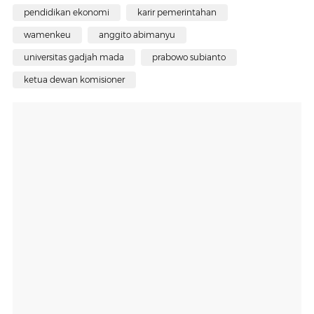
pendidikan ekonomi
karir pemerintahan
wamenkeu
anggito abimanyu
universitas gadjah mada
prabowo subianto
ketua dewan komisioner