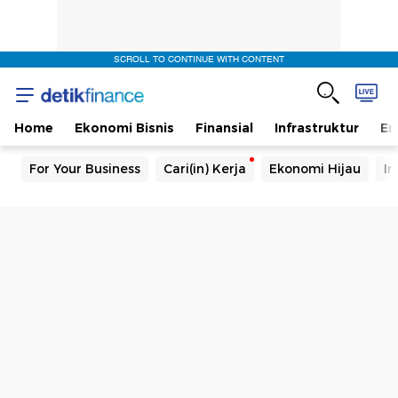
SCROLL TO CONTINUE WITH CONTENT
Home
Ekonomi Bisnis
Finansial
Infrastruktur
En
For Your Business
Cari(in) Kerja
Ekonomi Hijau
In