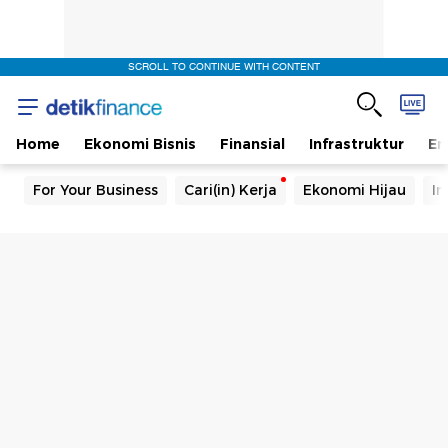
SCROLL TO CONTINUE WITH CONTENT
Home
Ekonomi Bisnis
Finansial
Infrastruktur
En
For Your Business
Cari(in) Kerja
Ekonomi Hijau
In