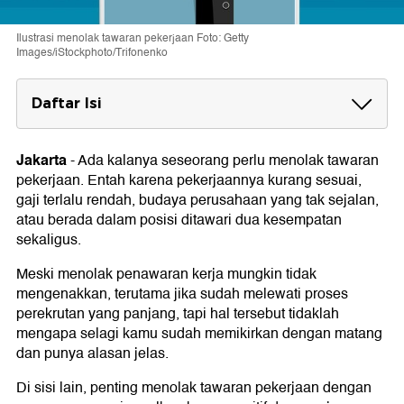
Ilustrasi menolak tawaran pekerjaan Foto: Getty
Images/iStockphoto/Trifonenko
Daftar Isi
Cara Menolak Tawaran Pekerjaan
1. Tanggapi dengan Segera
Jakarta
-
Ada kalanya seseorang perlu menolak tawaran
2. Ungkapkan Rasa Terima Kasih
pekerjaan. Entah karena pekerjaannya kurang sesuai,
3. Berikan Penjelasan Jelas dan Singkat
gaji terlalu rendah, budaya perusahaan yang tak sejalan,
4. Hindari Alasan yang Spesifik
atau berada dalam posisi ditawari dua kesempatan
5. Tawarkan untuk Tetap Berhubungan
sekaligus.
Tips Menolak Tawaran Pekerjaan
Meski menolak penawaran kerja mungkin tidak
Contoh Menolak Tawaran Pekerjaan
mengenakkan, terutama jika sudah melewati proses
Contoh Menolak Tawaran karena Menerima
perekrutan yang panjang, tapi hal tersebut tidaklah
Pekerjaan Lain
mengapa selagi kamu sudah memikirkan dengan matang
Contoh Menolak Tawaran karena Posisi yang Tak
dan punya alasan jelas.
Sesuai
Di sisi lain, penting menolak tawaran pekerjaan dengan