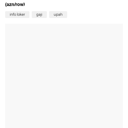
(azn/row)
info loker
gaji
upah