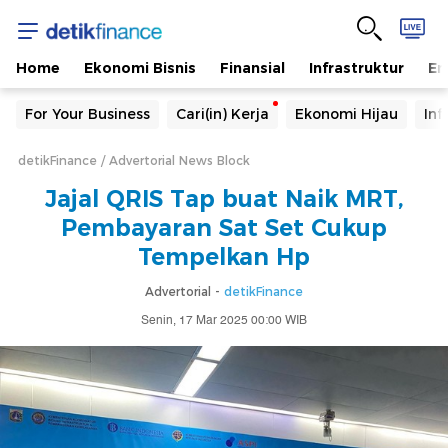
Home
Ekonomi Bisnis
Finansial
Infrastruktur
En
For Your Business
Cari(in) Kerja
Ekonomi Hijau
Inf
detikFinance
Advertorial News Block
Jajal QRIS Tap buat Naik MRT,
Pembayaran Sat Set Cukup
Tempelkan Hp
Advertorial -
detikFinance
Senin, 17 Mar 2025 00:00 WIB