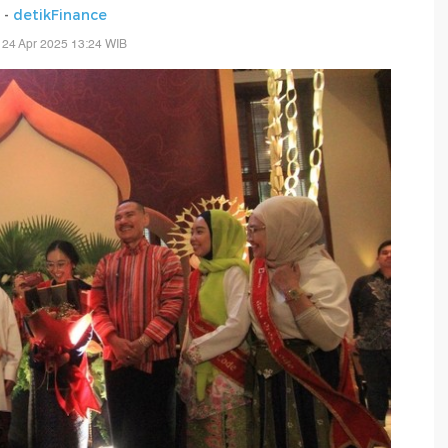
s -
detikFinance
 24 Apr 2025 13:24 WIB