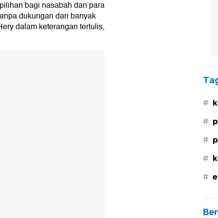
 pilihan bagi nasabah dan para
 tanpa dukungan dari banyak
ery dalam keterangan tertulis,
Tag
#
k
#
p
#
p
#
k
#
e
Ber