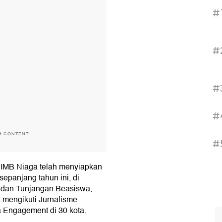
#
#
#
#
H CONTENT
#
 CIMB Niaga telah menyiapkan
sepanjang tahun ini, di
to dan Tunjangan Beasiswa,
k mengikuti Jurnalisme
a Engagement di 30 kota.