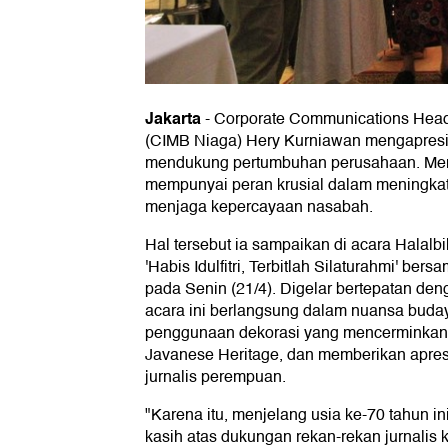
Jakarta
-
Corporate Communications Hea
(CIMB Niaga) Hery Kurniawan mengapresia
mendukung pertumbuhan perusahaan. Men
mempunyai peran krusial dalam meningkat
menjaga kepercayaan nasabah.
Hal tersebut ia sampaikan di acara Halalbi
'Habis Idulfitri, Terbitlah Silaturahmi' ber
pada Senin (21/4). Digelar bertepatan den
acara ini berlangsung dalam nuansa buday
penggunaan dekorasi yang mencerminkan 
Javanese Heritage, dan memberikan apres
jurnalis perempuan.
"Karena itu, menjelang usia ke-70 tahun i
kasih atas dukungan rekan-rekan jurnalis