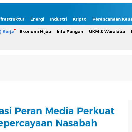
nfrastruktur
Energi
Industri
Kripto
Perencanaan Keu
) Kerja
Ekonomi Hijau
Info Pangan
UKM & Waralaba
asi Peran Media Perkuat
 Kepercayaan Nasabah