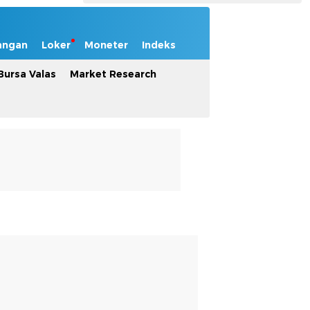
angan
Loker
Moneter
Indeks
Bursa Valas
Market Research