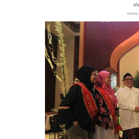
sl
Kamis,