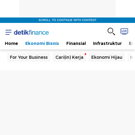
SCROLL TO CONTINUE WITH CONTENT
Home
Ekonomi Bisnis
Finansial
Infrastruktur
En
For Your Business
Cari(in) Kerja
Ekonomi Hijau
In