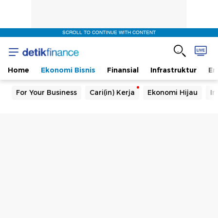
SCROLL TO CONTINUE WITH CONTENT
Home
Ekonomi Bisnis
Finansial
Infrastruktur
En
For Your Business
Cari(in) Kerja
Ekonomi Hijau
In