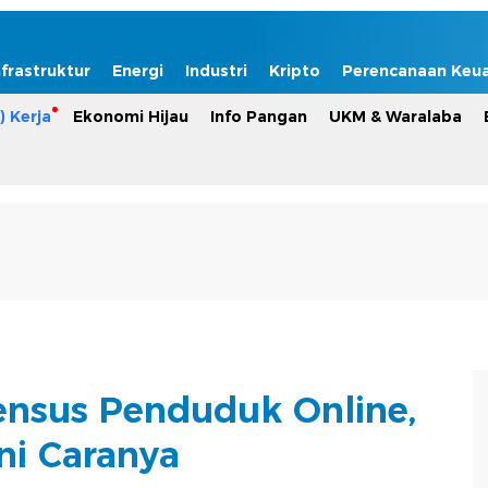
nfrastruktur
Energi
Industri
Kripto
Perencanaan Keu
) Kerja
Ekonomi Hijau
Info Pangan
UKM & Waralaba
 Sensus Penduduk Online,
ni Caranya