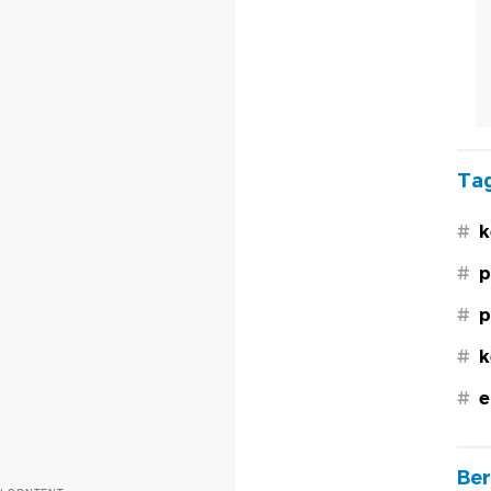
Tag
#
k
#
p
#
p
#
k
#
e
Ber