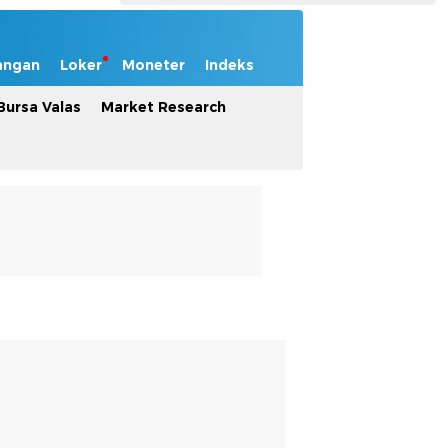
angan
Loker
Moneter
Indeks
Bursa Valas
Market Research