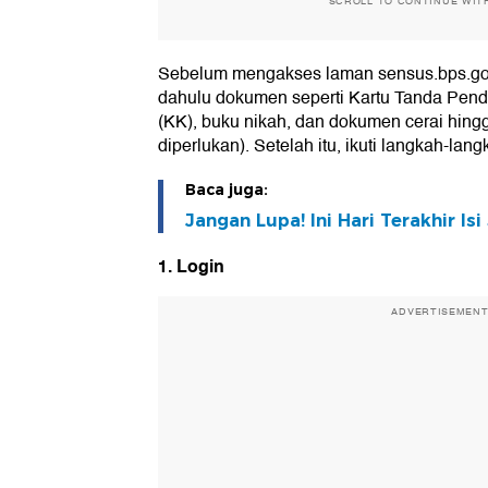
SCROLL TO CONTINUE WIT
Sebelum mengakses laman sensus.bps.go.i
dahulu dokumen seperti Kartu Tanda Pend
(KK), buku nikah, dan dokumen cerai hingg
diperlukan). Setelah itu, ikuti langkah-lang
Baca juga:
Jangan Lupa! Ini Hari Terakhir I
1. Login
ADVERTISEMEN