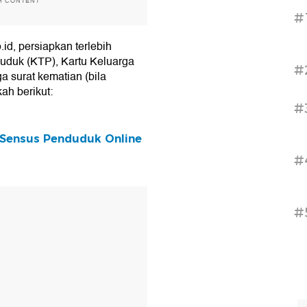
H CONTENT
#
d, persiapkan terlebih
uduk (KTP), Kartu Keluarga
#
a surat kematian (bila
kah berikut:
#
si Sensus Penduduk Online
#
T
#