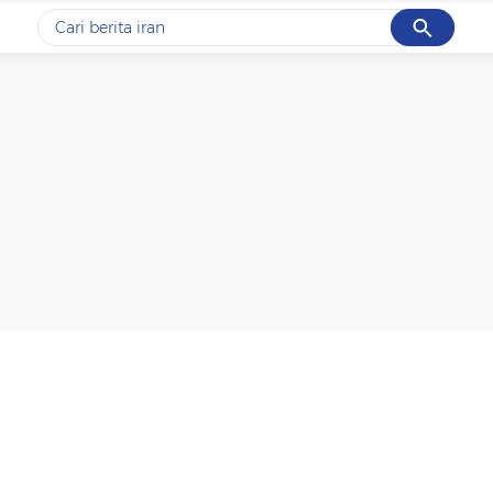
Cancel
Yang sedang ramai dicari
#1
data live draw sgp
#2
piala presiden 2026
#3
prabowo
#4
iran
#5
gempa hari ini
Promoted
Terakhir yang dicari
Loading...