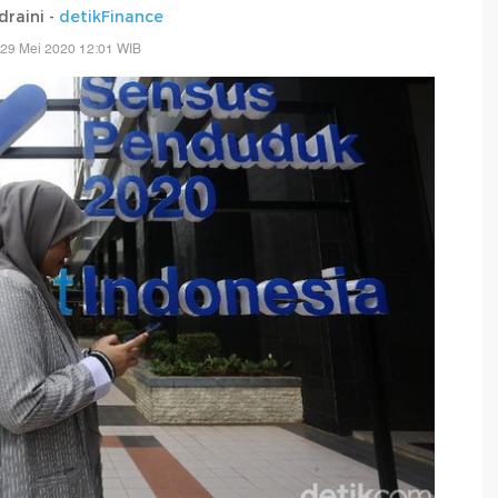
draini -
detikFinance
 29 Mei 2020 12:01 WIB