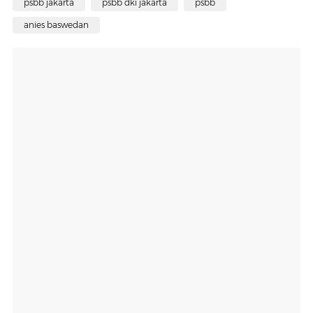
psbb jakarta
psbb dki jakarta
psbb
anies baswedan