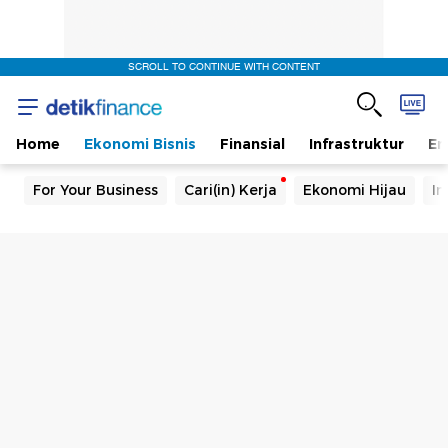
SCROLL TO CONTINUE WITH CONTENT
Home
Ekonomi Bisnis
Finansial
Infrastruktur
En
For Your Business
Cari(in) Kerja
Ekonomi Hijau
In