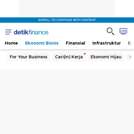
SCROLL TO CONTINUE WITH CONTENT
Home
Ekonomi Bisnis
Finansial
Infrastruktur
En
For Your Business
Cari(in) Kerja
Ekonomi Hijau
In