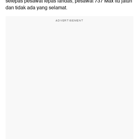
selepas pesawat lepas landas, pesawat 737 Max itu jatuh
dan tidak ada yang selamat.
ADVERTISEMENT