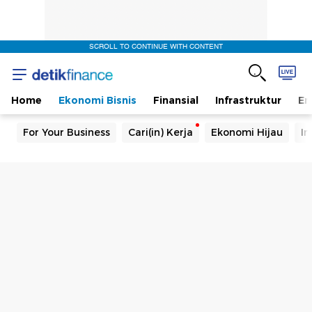
SCROLL TO CONTINUE WITH CONTENT
Home
Ekonomi Bisnis
Finansial
Infrastruktur
En
For Your Business
Cari(in) Kerja
Ekonomi Hijau
In