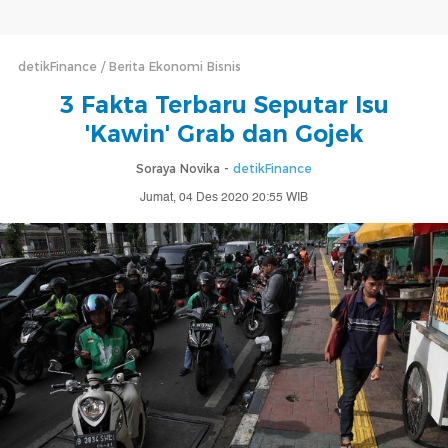
detikFinance
Berita Ekonomi Bisnis
3 Fakta Terbaru Seputar Isu
'Kawin' Grab dan Gojek
Soraya Novika -
detikFinance
Jumat, 04 Des 2020 20:55 WIB