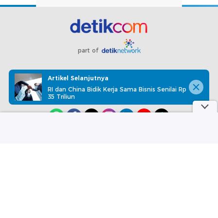
part of
Redaksi
Pedoman Media Siber
Karir
Kotak Pos
Artikel Selanjutnya
Info Iklan
Privacy Policy
Disclaimer
RI dan China Bidik Kerja Sama Bisnis Senilai Rp
35 Triliun
Download aplikasi detikcom
Copyright @ 2026 detikcom, All right reserved