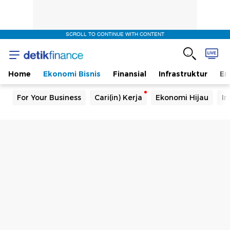
SCROLL TO CONTINUE WITH CONTENT
Home
Ekonomi Bisnis
Finansial
Infrastruktur
En
For Your Business
Cari(in) Kerja
Ekonomi Hijau
In