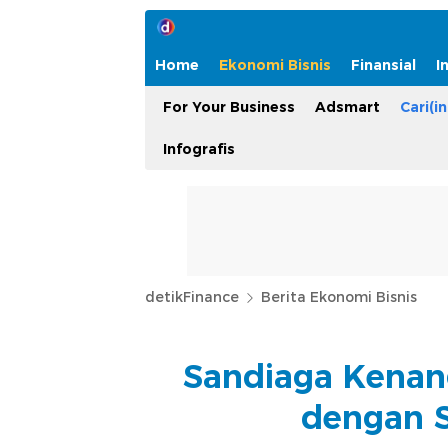
Home
Ekonomi Bisnis
Finansial
I
For Your Business
Adsmart
Cari(in
Infografis
detikFinance
Berita Ekonomi Bisnis
Sandiaga Kenan
dengan S