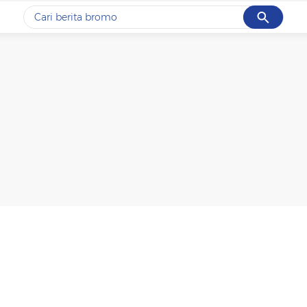
Cancel
Yang sedang ramai dicari
#1
ketik
#2
bromo
#3
streaming motogp
#4
prabowo
#5
data live draw sgp
Promoted
Terakhir yang dicari
Loading...