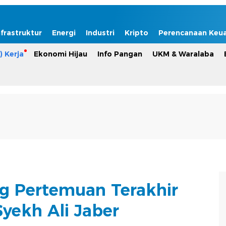
nfrastruktur
Energi
Industri
Kripto
Perencanaan Keu
) Kerja
Ekonomi Hijau
Info Pangan
UKM & Waralaba
g Pertemuan Terakhir
yekh Ali Jaber