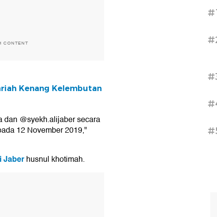
#
#
H CONTENT
#
yariah Kenang Kelembutan
#
a dan @syekh.alijaber secara
 pada 12 November 2019,"
#
i Jaber
husnul khotimah.
T