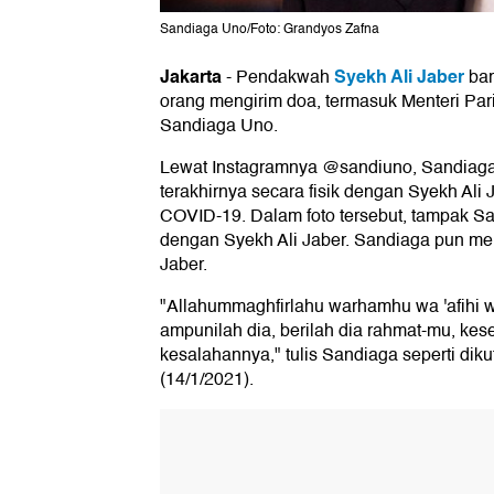
Sandiaga Uno/Foto: Grandyos Zafna
Jakarta
Syekh Ali Jaber
-
Pendakwah
bar
orang mengirim doa, termasuk Menteri Par
Sandiaga Uno.
Lewat Instagramnya @sandiuno, Sandiag
terakhirnya secara fisik dengan Syekh Al
COVID-19. Dalam foto tersebut, tampak S
dengan Syekh Ali Jaber. Sandiaga pun me
Jaber.
"Allahummaghfirlahu warhamhu wa 'afihi wa
ampunilah dia, berilah dia rahmat-mu, kes
kesalahannya," tulis Sandiaga seperti diku
(14/1/2021).