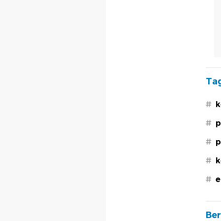
Tag
#
k
#
p
#
p
#
k
#
e
Ber