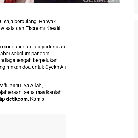
u saja berpulang. Banyak
iwisata dan Ekonomi Kreatif
a mengunggah foto pertemuan
i Jaber sebelum pandemi
andiaga tengah berpelukan
ngirimkan doa untuk Syekh Ali
'fu anhu. Ya Allah,
ejahteraan, serta maafkanlah
detikcom
tip
, Kamis