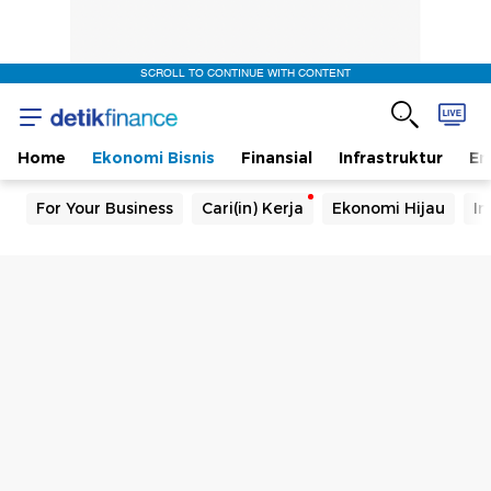
SCROLL TO CONTINUE WITH CONTENT
Home
Ekonomi Bisnis
Finansial
Infrastruktur
En
For Your Business
Cari(in) Kerja
Ekonomi Hijau
In