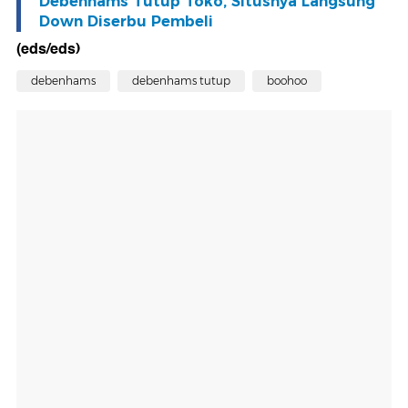
Debenhams Tutup Toko, Situsnya Langsung
Down Diserbu Pembeli
(eds/eds)
debenhams
debenhams tutup
boohoo