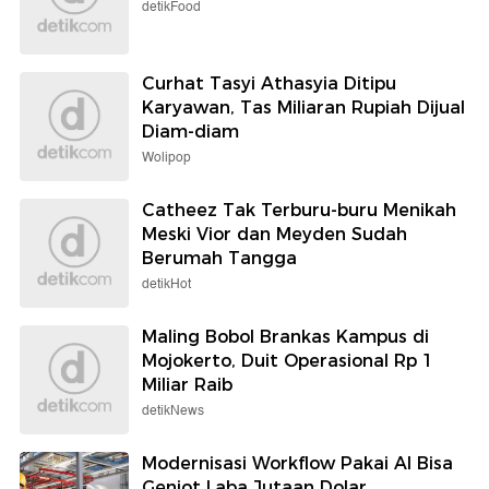
detikFood
Curhat Tasyi Athasyia Ditipu
Karyawan, Tas Miliaran Rupiah Dijual
Diam-diam
Wolipop
Catheez Tak Terburu-buru Menikah
Meski Vior dan Meyden Sudah
Berumah Tangga
detikHot
Maling Bobol Brankas Kampus di
Mojokerto, Duit Operasional Rp 1
Miliar Raib
detikNews
Modernisasi Workflow Pakai AI Bisa
Genjot Laba Jutaan Dolar