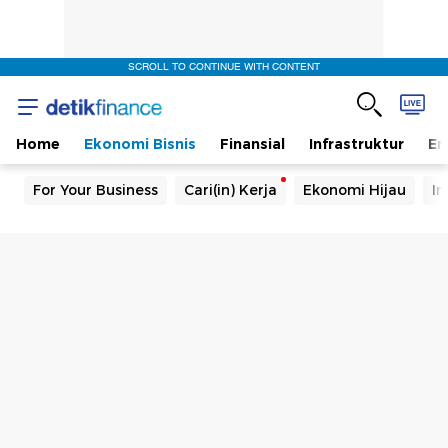
SCROLL TO CONTINUE WITH CONTENT
Home
Ekonomi Bisnis
Finansial
Infrastruktur
En
For Your Business
Cari(in) Kerja
Ekonomi Hijau
In