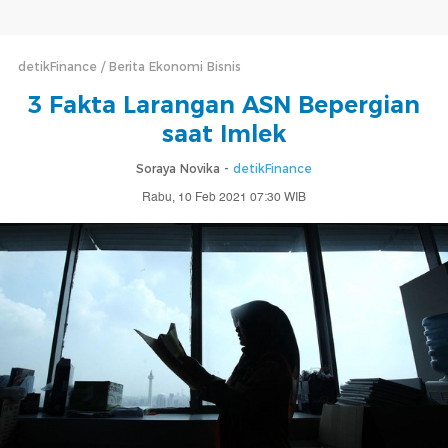
detikFinance
Berita Ekonomi Bisnis
3 Fakta Larangan ASN Bepergian
saat Imlek
Soraya Novika -
detikFinance
Rabu, 10 Feb 2021 07:30 WIB