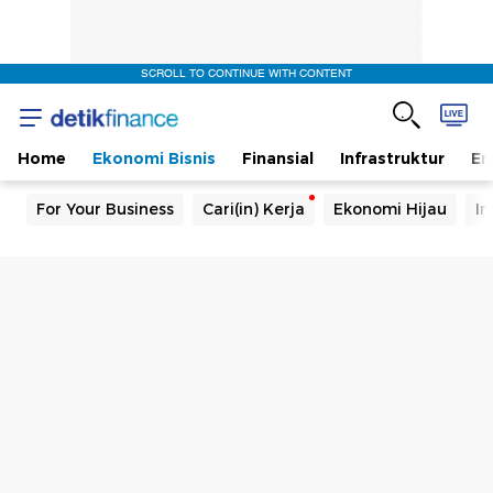
SCROLL TO CONTINUE WITH CONTENT
Home
Ekonomi Bisnis
Finansial
Infrastruktur
En
For Your Business
Cari(in) Kerja
Ekonomi Hijau
In