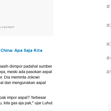
#
#
H CONTENT
#
China: Apa Saja Kita
#
masih diimpor padahal sumber
nya, meski ada pasokan aspal
#
or. Dia meminta Jokowi
pal dan mengunakan aspal
 pak impor aspal? Terbesar
, kita gas aja pak," ujar Luhut.