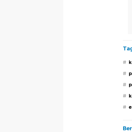
Tag
#
k
#
p
#
p
#
k
#
e
Ber