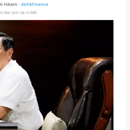
 Al Hikam -
detikFinance
10 Mar 2021 08:10 WIB