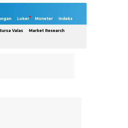
angan
Loker
Moneter
Indeks
Bursa Valas
Market Research