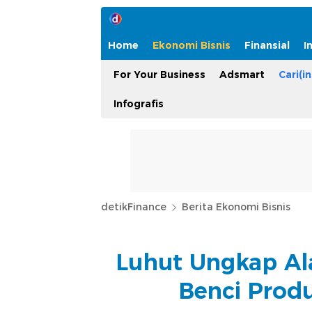
Home
Ekonomi Bisnis
Finansial
I
For Your Business
Adsmart
Cari(in
Infografis
detikFinance
Berita Ekonomi Bisnis
Luhut Ungkap Al
Benci Produ