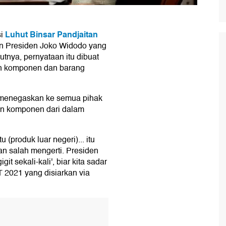
Luhut Binsar Pandjaitan
si
an Presiden Joko Widodo yang
nya, pernyataan itu dibuat
n komponen dan barang
n menegaskan ke semua pihak
an komponen dari dalam
 (produk luar negeri)... itu
n salah mengerti. Presiden
git sekali-kali', biar kita sadar
T 2021 yang disiarkan via