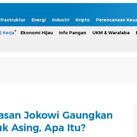
nfrastruktur
Energi
Industri
Kripto
Perencanaan Keu
) Kerja
Ekonomi Hijau
Info Pangan
UKM & Waralaba
asan Jokowi Gaungkan
k Asing, Apa Itu?