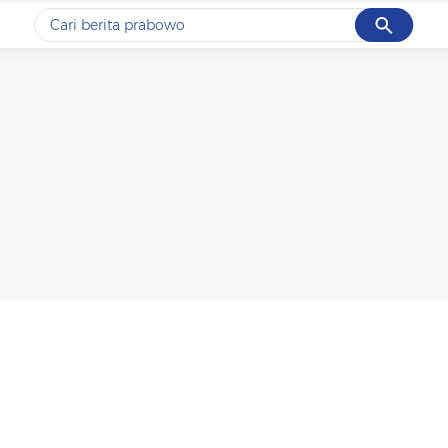
Cancel
Yang sedang ramai dicari
#1
gempa hari ini
#2
gempa
#3
prabowo
#4
iran
#5
demo
Promoted
Terakhir yang dicari
Loading...