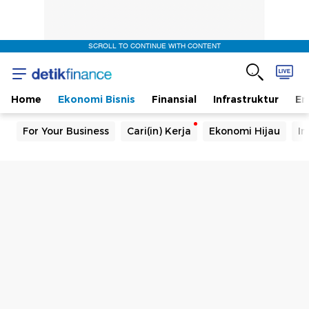
SCROLL TO CONTINUE WITH CONTENT
Home
Ekonomi Bisnis
Finansial
Infrastruktur
En
For Your Business
Cari(in) Kerja
Ekonomi Hijau
In