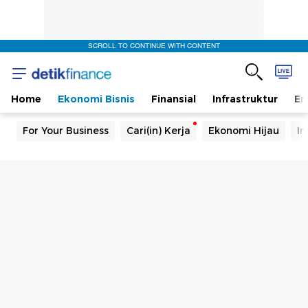
SCROLL TO CONTINUE WITH CONTENT
Home
Ekonomi Bisnis
Finansial
Infrastruktur
En
For Your Business
Cari(in) Kerja
Ekonomi Hijau
In