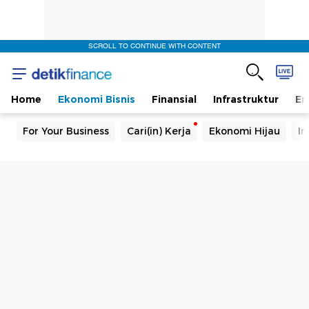
SCROLL TO CONTINUE WITH CONTENT
Home
Ekonomi Bisnis
Finansial
Infrastruktur
En
For Your Business
Cari(in) Kerja
Ekonomi Hijau
In