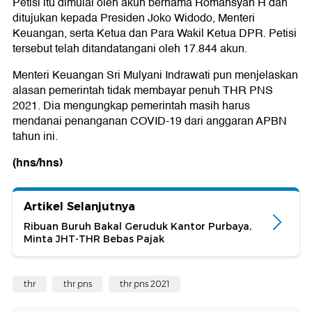
Petisi itu dimulai oleh akun bernama Romansyah H dan
ditujukan kepada Presiden Joko Widodo, Menteri
Keuangan, serta Ketua dan Para Wakil Ketua DPR. Petisi
tersebut telah ditandatangani oleh 17.844 akun.
Menteri Keuangan Sri Mulyani Indrawati pun menjelaskan
alasan pemerintah tidak membayar penuh THR PNS
2021. Dia mengungkap pemerintah masih harus
mendanai penanganan COVID-19 dari anggaran APBN
tahun ini.
(hns/hns)
Artikel Selanjutnya
Ribuan Buruh Bakal Geruduk Kantor Purbaya,
Minta JHT-THR Bebas Pajak
thr
thr pns
thr pns 2021