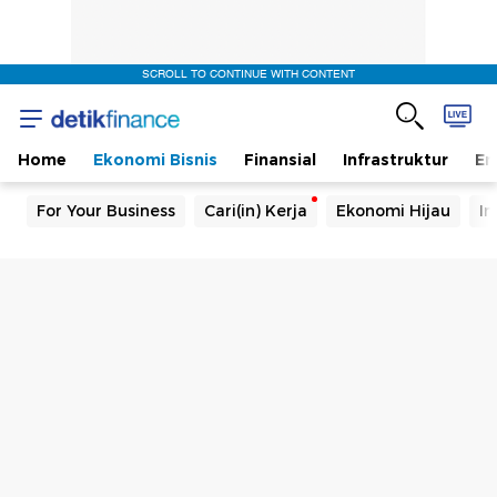
SCROLL TO CONTINUE WITH CONTENT
Home
Ekonomi Bisnis
Finansial
Infrastruktur
En
For Your Business
Cari(in) Kerja
Ekonomi Hijau
In