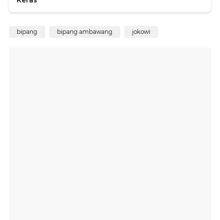
Keras
bipang
bipang ambawang
jokowi