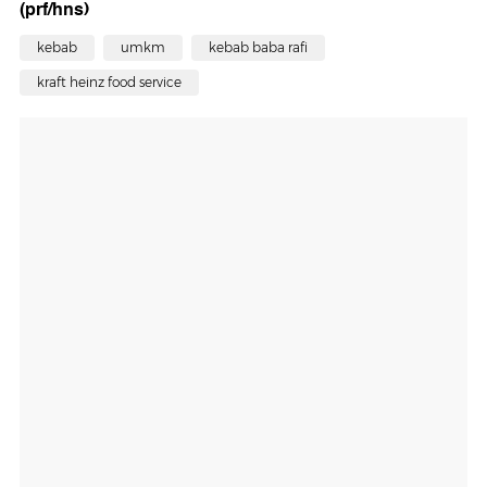
(prf/hns)
kebab
umkm
kebab baba rafi
kraft heinz food service