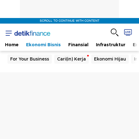
SCROLL TO CONTINUE WITH CONTENT
Home
Ekonomi Bisnis
Finansial
Infrastruktur
En
For Your Business
Cari(in) Kerja
Ekonomi Hijau
In