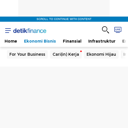
SCROLL TO CONTINUE WITH CONTENT
Home
Ekonomi Bisnis
Finansial
Infrastruktur
En
For Your Business
Cari(in) Kerja
Ekonomi Hijau
In