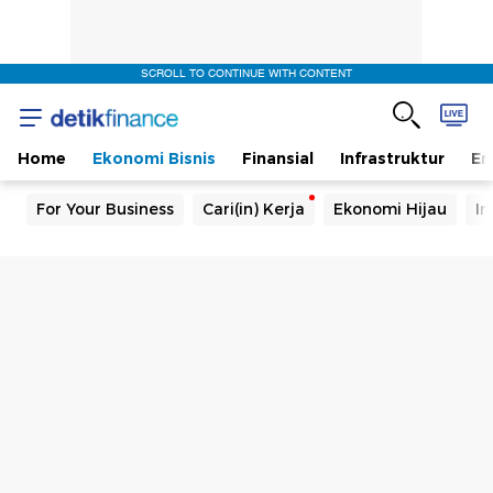
SCROLL TO CONTINUE WITH CONTENT
Home
Ekonomi Bisnis
Finansial
Infrastruktur
En
For Your Business
Cari(in) Kerja
Ekonomi Hijau
In