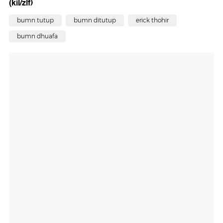
(kil/zlf)
bumn tutup
bumn ditutup
erick thohir
bumn dhuafa