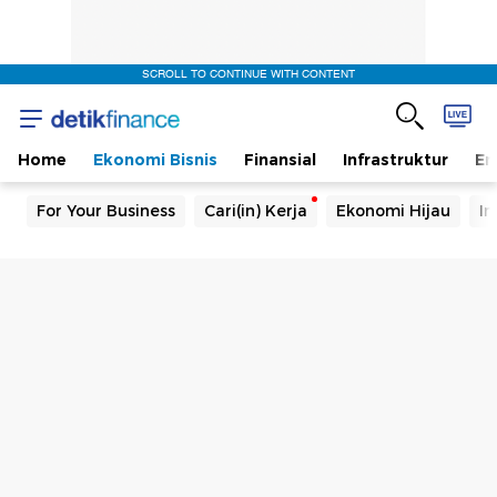
SCROLL TO CONTINUE WITH CONTENT
Home
Ekonomi Bisnis
Finansial
Infrastruktur
En
For Your Business
Cari(in) Kerja
Ekonomi Hijau
In