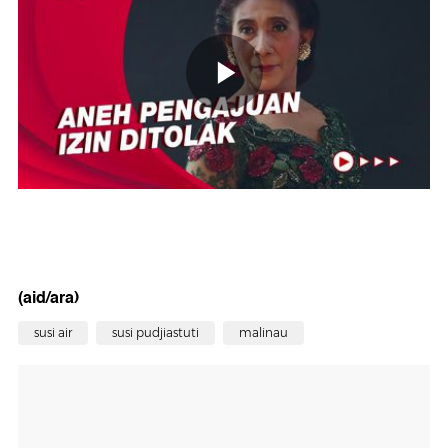
(aid/ara)
susi air
susi pudjiastuti
malinau