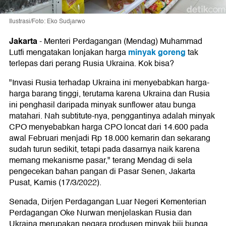
Ilustrasi/Foto: Eko Sudjarwo
Jakarta
-
Menteri Perdagangan (Mendag) Muhammad
minyak goreng
Lutfi mengatakan lonjakan harga
tak
terlepas dari perang Rusia Ukraina. Kok bisa?
"Invasi Rusia terhadap Ukraina ini menyebabkan harga-
harga barang tinggi, terutama karena Ukraina dan Rusia
ini penghasil daripada minyak sunflower atau bunga
matahari. Nah subtitute-nya, penggantinya adalah minyak
CPO menyebabkan harga CPO loncat dari 14.600 pada
awal Februari menjadi Rp 18.000 kemarin dan sekarang
sudah turun sedikit, tetapi pada dasarnya naik karena
memang mekanisme pasar," terang Mendag di sela
pengecekan bahan pangan di Pasar Senen, Jakarta
Pusat, Kamis (17/3/2022).
Senada, Dirjen Perdagangan Luar Negeri Kementerian
Perdagangan Oke Nurwan menjelaskan Rusia dan
Ukraina merupakan negara produsen minyak biji bunga