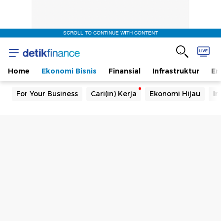
SCROLL TO CONTINUE WITH CONTENT
Home
Ekonomi Bisnis
Finansial
Infrastruktur
En
For Your Business
Cari(in) Kerja
Ekonomi Hijau
In