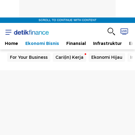
SCROLL TO CONTINUE WITH CONTENT
Home
Ekonomi Bisnis
Finansial
Infrastruktur
En
For Your Business
Cari(in) Kerja
Ekonomi Hijau
In