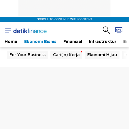
SCROLL TO CONTINUE WITH CONTENT
Home
Ekonomi Bisnis
Finansial
Infrastruktur
En
For Your Business
Cari(in) Kerja
Ekonomi Hijau
In