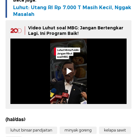
Baca juga:
Luhut: Utang RI Rp 7.000 T Masih Kecil, Nggak
Masalah
Video Luhut soal MBG: Jangan Bertengkar
Lagi, Ini Program Baik!
(hal/das)
luhut binsar pandjaitan
minyak goreng
kelapa sawit