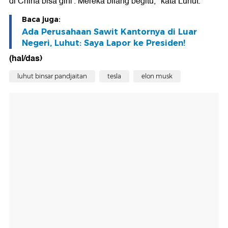
di China bisa gini'. Mereka bilang begitu," kata Luhut.
Baca juga:
Ada Perusahaan Sawit Kantornya di Luar
Negeri, Luhut: Saya Lapor ke Presiden!
(hal/das)
luhut binsar pandjaitan
tesla
elon musk