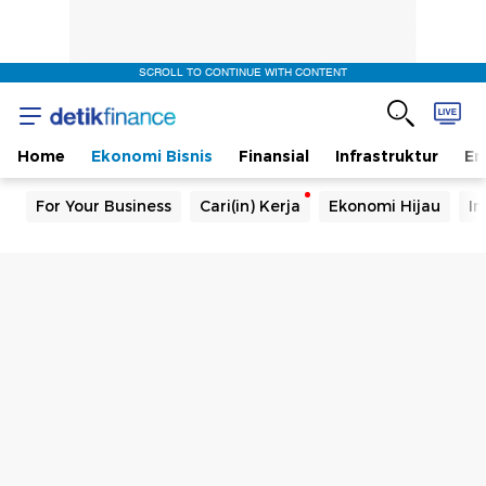
SCROLL TO CONTINUE WITH CONTENT
Home
Ekonomi Bisnis
Finansial
Infrastruktur
En
For Your Business
Cari(in) Kerja
Ekonomi Hijau
In