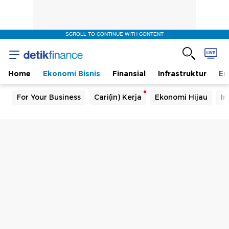
SCROLL TO CONTINUE WITH CONTENT
Home
Ekonomi Bisnis
Finansial
Infrastruktur
En
For Your Business
Cari(in) Kerja
Ekonomi Hijau
In