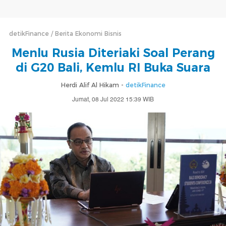
detikFinance
Berita Ekonomi Bisnis
Menlu Rusia Diteriaki Soal Perang
di G20 Bali, Kemlu RI Buka Suara
Herdi Alif Al Hikam -
detikFinance
Jumat, 08 Jul 2022 15:39 WIB