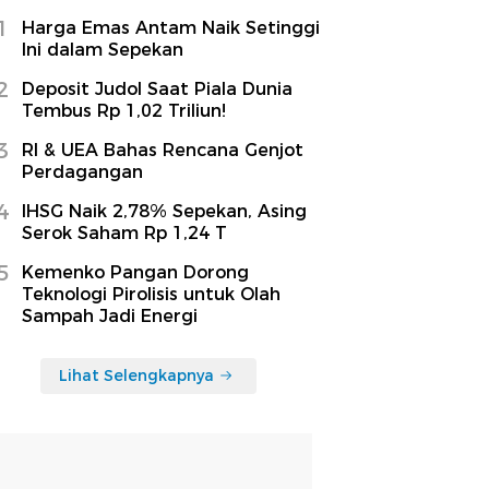
1
Harga Emas Antam Naik Setinggi
Ini dalam Sepekan
2
Deposit Judol Saat Piala Dunia
Tembus Rp 1,02 Triliun!
3
RI & UEA Bahas Rencana Genjot
Perdagangan
4
IHSG Naik 2,78% Sepekan, Asing
Serok Saham Rp 1,24 T
5
Kemenko Pangan Dorong
Teknologi Pirolisis untuk Olah
Sampah Jadi Energi
Lihat Selengkapnya