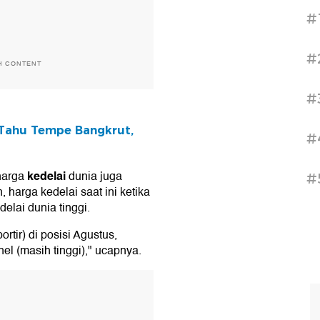
#
#
H CONTENT
#
n Tahu Tempe Bangkrut,
#
kedelai
harga
dunia juga
#
 harga kedelai saat ini ketika
elai dunia tinggi.
ortir) di posisi Agustus,
el (masih tinggi)," ucapnya.
T