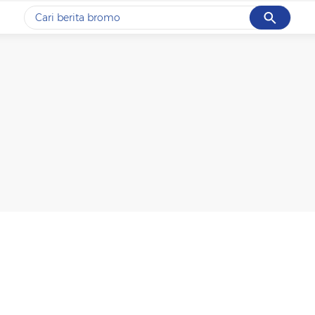
Cancel
Yang sedang ramai dicari
#1
ketik
#2
bromo
#3
streaming motogp
#4
prabowo
#5
data live draw sgp
Promoted
Terakhir yang dicari
Loading...