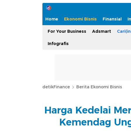
Home
Ekonomi Bisnis
Finansial
I
For Your Business
Adsmart
Cari(in
Infografis
detikFinance
Berita Ekonomi Bisnis
Harga Kedelai Mer
Kemendag Ung