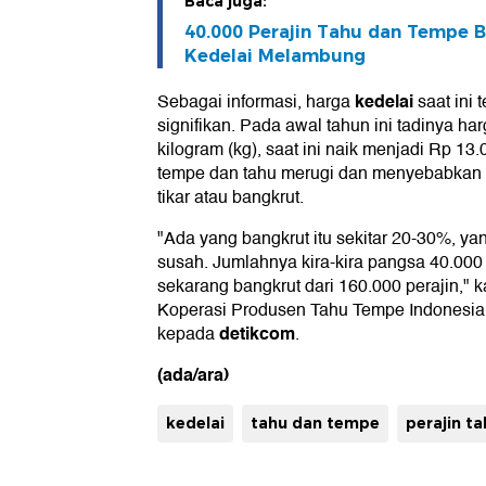
Baca juga:
40.000 Perajin Tahu dan Tempe 
Kedelai Melambung
kedelai
Sebagai informasi, harga
saat ini
signifikan. Pada awal tahun ini tadinya ha
kilogram (kg), saat ini naik menjadi Rp 13
tempe dan tahu merugi dan menyebabkan 4
tikar atau bangkrut.
"Ada yang bangkrut itu sekitar 20-30%, yan
susah. Jumlahnya kira-kira pangsa 40.000
sekarang bangkrut dari 160.000 perajin,
Koperasi Produsen Tahu Tempe Indonesia 
detikcom
kepada
.
(ada/ara)
kedelai
tahu dan tempe
perajin t