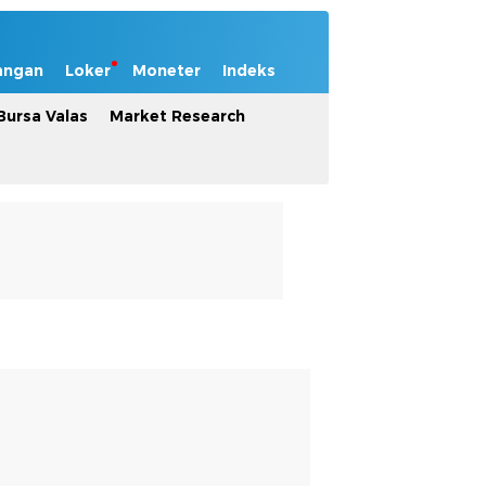
angan
Loker
Moneter
Indeks
Bursa Valas
Market Research