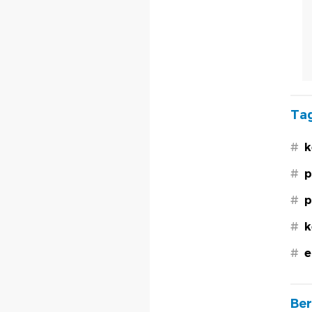
Tag
#
k
#
p
#
p
#
k
#
e
Ber