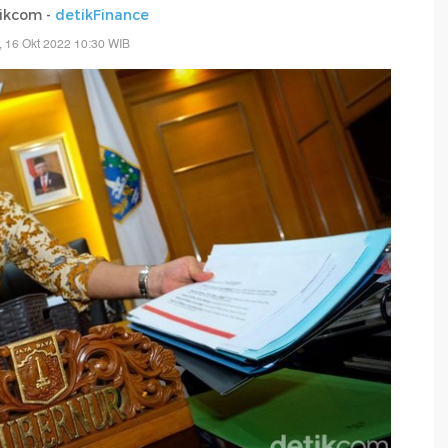
ikcom -
detikFinance
 16 Okt 2022 10:30 WIB