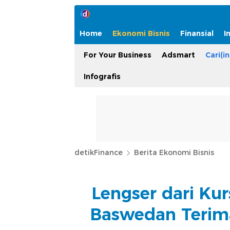
Home
Ekonomi Bisnis
Finansial
I
For Your Business
Adsmart
Cari(in
Infografis
detikFinance
Berita Ekonomi Bisnis
Lengser dari Kur
Baswedan Terima