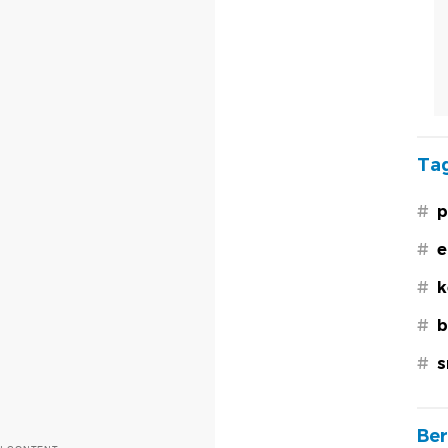
Tag
#
p
#
e
#
k
#
b
#
s
Ber