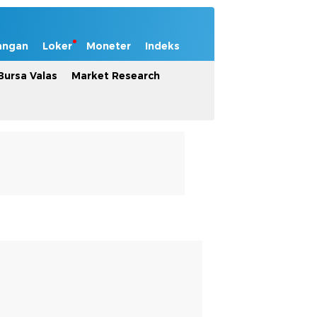
angan
Loker
Moneter
Indeks
Bursa Valas
Market Research