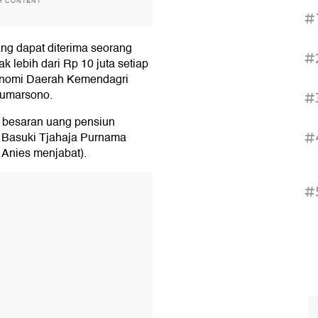
H CONTENT
#
ng dapat diterima seorang
#
 lebih dari Rp 10 juta setiap
tonomi Daerah Kemendagri
 Sumarsono.
#
 besaran uang pensiun
h Basuki Tjahaja Purnama
#
 Anies menjabat).
T
#