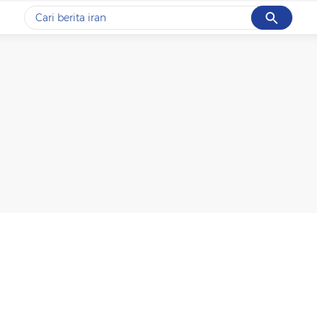
Cancel
Yang sedang ramai dicari
#1
demo
#2
prabowo
#3
iran
#4
korupsi
#5
kpk
Promoted
Terakhir yang dicari
Loading...