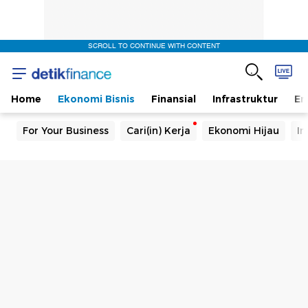
SCROLL TO CONTINUE WITH CONTENT
Home
Ekonomi Bisnis
Finansial
Infrastruktur
En
For Your Business
Cari(in) Kerja
Ekonomi Hijau
In