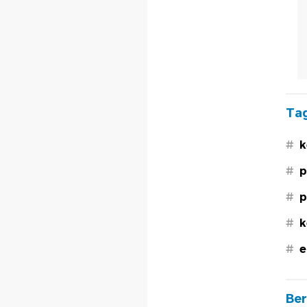
Tag
#
k
#
p
#
p
#
k
#
e
Ber