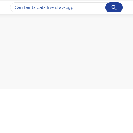
Cancel
Yang sedang ramai dicari
#1
data live draw sgp
#2
piala presiden 2026
#3
prabowo
#4
iran
#5
gempa hari ini
Promoted
Terakhir yang dicari
Loading...