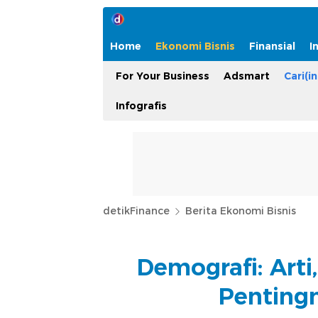
Home
Ekonomi Bisnis
Finansial
I
For Your Business
Adsmart
Cari(in
Infografis
detikFinance
Berita Ekonomi Bisnis
Demografi: Arti
Pentingn