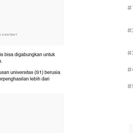
#
#
H CONTENT
#
fis bisa digabungkan untuk
h.
#
lusan universitas (S1) berusia
erpenghasilan lebih dari
#
T