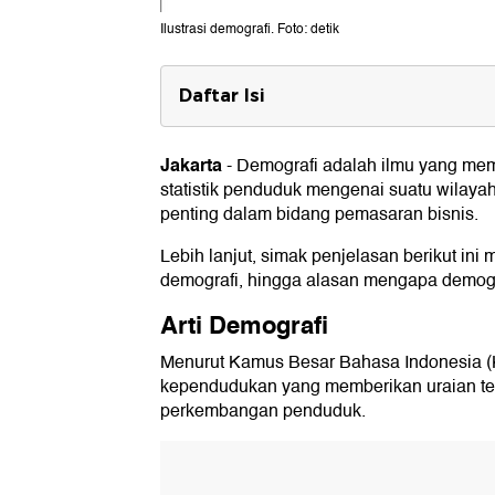
Ilustrasi demografi. Foto: detik
Daftar Isi
Arti Demografi
Jakarta
-
Demografi adalah ilmu yang mem
Tujuan dan Manfaat Demografi
statistik penduduk mengenai suatu wilaya
Faktor Demografi
penting dalam bidang pemasaran bisnis.
Mengapa Demografi Penting dal
Lebih lanjut, simak penjelasan berikut ini
demografi, hingga alasan mengapa demogra
Arti Demografi
Menurut Kamus Besar Bahasa Indonesia (K
kependudukan yang memberikan uraian ten
perkembangan penduduk.