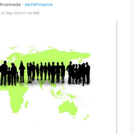
thrunnada -
detikFinance
 24 Sep 2023 07:30 WIB