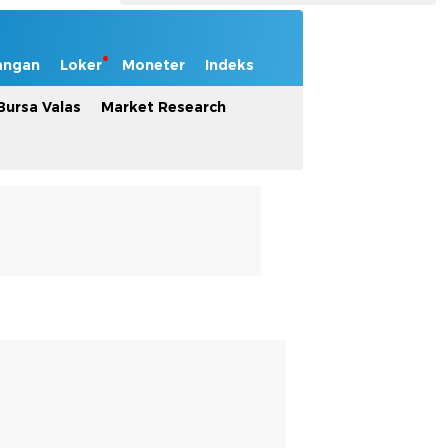
angan
Loker
Moneter
Indeks
Bursa Valas
Market Research