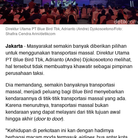
Direktur Utama PT Blue Bird Tbk, Adrianto (Andre) Djokosoetono/Foto:
Shafira Cendra Arini/detikcom
Jakarta
-
Masyarakat semakin banyak diberikan pilihan
untuk menggunakan transportasi massal. Direktur Utama
PT Blue Bird Tbk, Adrianto (Andre) Djokosoetono melihat,
hal tersebut tidak membuatnya khawatir sebagai pimpinan
perusahaan taksi.
Dia memandang, semakin banyaknya transportasi
massal, menjadi peluang bagi Blue Bird menyebarkan
kendaraannya di titik-titik transportasi massal yang ada.
Karena menurutnya, transportasi massal bukan
kendaraan yang dapat melayani dari titik tujuan awal
hingga akhir (
door to door
).
"Kehidupan di perkotaan ini kan dengan hadirnya
berbagai macam moda termasuk
airlines
, bus antar kota,