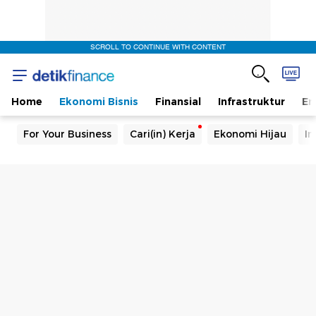
SCROLL TO CONTINUE WITH CONTENT
Home
Ekonomi Bisnis
Finansial
Infrastruktur
En
For Your Business
Cari(in) Kerja
Ekonomi Hijau
In