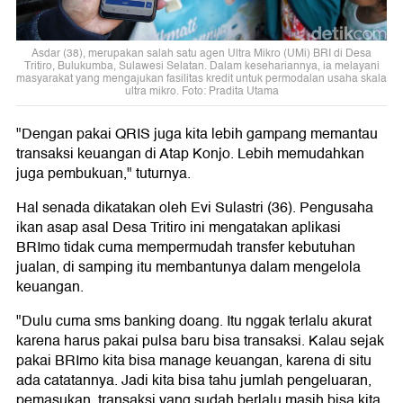
Asdar (38), merupakan salah satu agen Ultra Mikro (UMi) BRI di Desa
Tritiro, Bulukumba, Sulawesi Selatan. Dalam kesehariannya, ia melayani
masyarakat yang mengajukan fasilitas kredit untuk permodalan usaha skala
ultra mikro. Foto: Pradita Utama
"Dengan pakai QRIS juga kita lebih gampang memantau
transaksi keuangan di Atap Konjo. Lebih memudahkan
juga pembukuan," tuturnya.
Hal senada dikatakan oleh Evi Sulastri (36). Pengusaha
ikan asap asal Desa Tritiro ini mengatakan aplikasi
BRImo tidak cuma mempermudah transfer kebutuhan
jualan, di samping itu membantunya dalam mengelola
keuangan.
"Dulu cuma sms banking doang. Itu nggak terlalu akurat
karena harus pakai pulsa baru bisa transaksi. Kalau sejak
pakai BRImo kita bisa manage keuangan, karena di situ
ada catatannya. Jadi kita bisa tahu jumlah pengeluaran,
pemasukan, transaksi yang sudah berlalu masih bisa kita