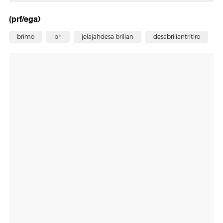
(prf/ega)
brimo
bri
jelajahdesa brilian
desabriliantritiro