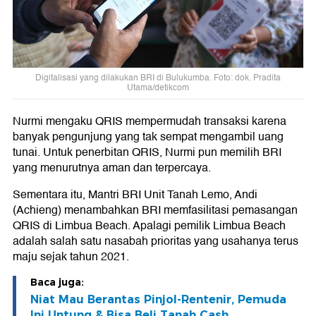
Digitalisasi yang dilakukan BRI di Bulukumba. Foto: dok. Pradita
Utama/detikcom
Nurmi mengaku QRIS mempermudah transaksi karena
banyak pengunjung yang tak sempat mengambil uang
tunai. Untuk penerbitan QRIS, Nurmi pun memilih BRI
yang menurutnya aman dan terpercaya.
Sementara itu, Mantri BRI Unit Tanah Lemo, Andi
(Achieng) menambahkan BRI memfasilitasi pemasangan
QRIS di Limbua Beach. Apalagi pemilik Limbua Beach
adalah salah satu nasabah prioritas yang usahanya terus
maju sejak tahun 2021.
Baca juga:
Niat Mau Berantas Pinjol-Rentenir, Pemuda
Ini Untung & Bisa Beli Tanah Cash