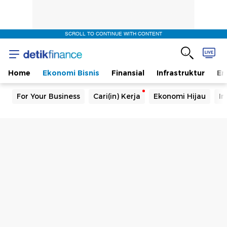
SCROLL TO CONTINUE WITH CONTENT
Home
Ekonomi Bisnis
Finansial
Infrastruktur
En
For Your Business
Cari(in) Kerja
Ekonomi Hijau
In