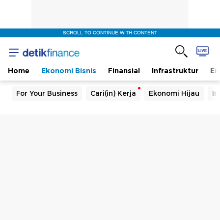
SCROLL TO CONTINUE WITH CONTENT
Home
Ekonomi Bisnis
Finansial
Infrastruktur
En
For Your Business
Cari(in) Kerja
Ekonomi Hijau
In