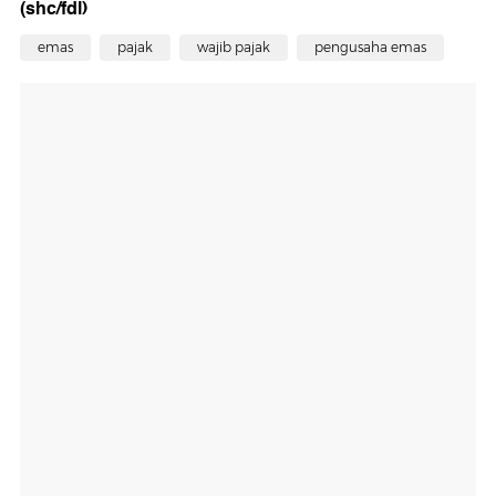
(shc/fdl)
emas
pajak
wajib pajak
pengusaha emas