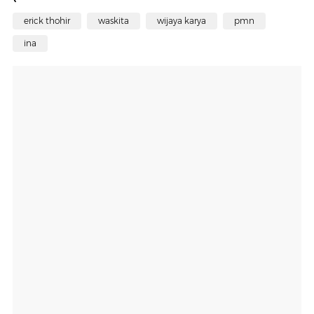
erick thohir
waskita
wijaya karya
pmn
ina