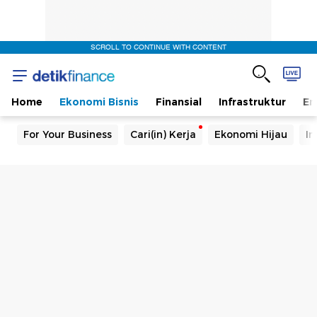
SCROLL TO CONTINUE WITH CONTENT
Home
Ekonomi Bisnis
Finansial
Infrastruktur
En
For Your Business
Cari(in) Kerja
Ekonomi Hijau
In