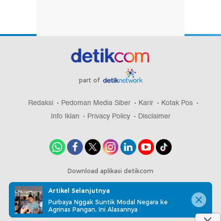
part of
Redaksi
Pedoman Media Siber
Karir
Kotak Pos
Info Iklan
Privacy Policy
Disclaimer
Download aplikasi detikcom
Artikel Selanjutnya
Purbaya Nggak Suntik Modal Negara ke
Agrinas Pangan, Ini Alasannya
Copyright @ 2026 detikcom, All right reserved