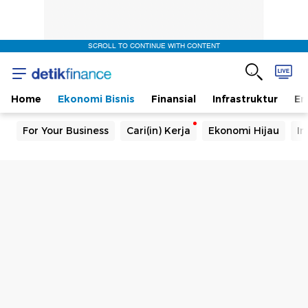
SCROLL TO CONTINUE WITH CONTENT
Home
Ekonomi Bisnis
Finansial
Infrastruktur
En
For Your Business
Cari(in) Kerja
Ekonomi Hijau
In