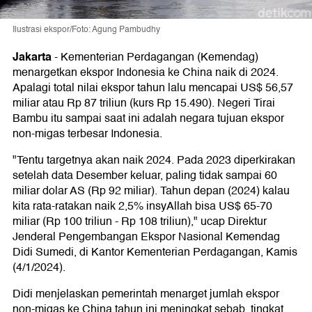
Ilustrasi ekspor/Foto: Agung Pambudhy
Jakarta
-
Kementerian Perdagangan (Kemendag)
menargetkan ekspor Indonesia ke China naik di 2024.
Apalagi total nilai ekspor tahun lalu mencapai US$ 56,57
miliar atau Rp 87 triliun (kurs Rp 15.490). Negeri Tirai
Bambu itu sampai saat ini adalah negara tujuan ekspor
non-migas terbesar Indonesia.
"Tentu targetnya akan naik 2024. Pada 2023 diperkirakan
setelah data Desember keluar, paling tidak sampai 60
miliar dolar AS (Rp 92 miliar). Tahun depan (2024) kalau
kita rata-ratakan naik 2,5% insyAllah bisa US$ 65-70
miliar (Rp 100 triliun - Rp 108 triliun)," ucap Direktur
Jenderal Pengembangan Ekspor Nasional Kemendag
Didi Sumedi, di Kantor Kementerian Perdagangan, Kamis
(4/1/2024).
Didi menjelaskan pemerintah menarget jumlah ekspor
non-migas ke China tahun ini meningkat sebab, tingkat