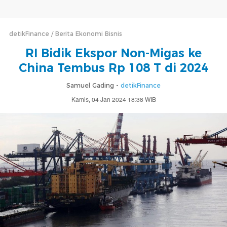
detikFinance
Berita Ekonomi Bisnis
RI Bidik Ekspor Non-Migas ke
China Tembus Rp 108 T di 2024
Samuel Gading -
detikFinance
Kamis, 04 Jan 2024 18:38 WIB