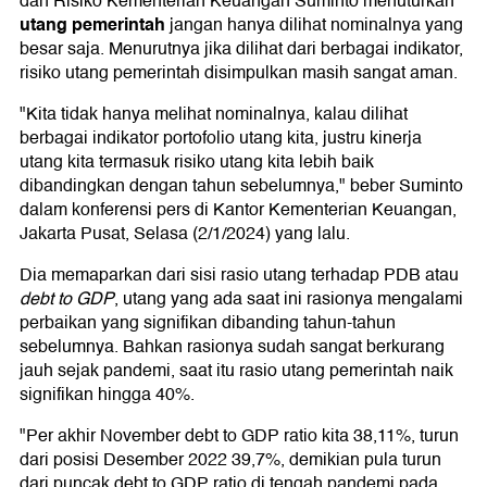
dan Risiko Kementerian Keuangan Suminto menuturkan
utang pemerintah
jangan hanya dilihat nominalnya yang
besar saja. Menurutnya jika dilihat dari berbagai indikator,
risiko utang pemerintah disimpulkan masih sangat aman.
"Kita tidak hanya melihat nominalnya, kalau dilihat
berbagai indikator portofolio utang kita, justru kinerja
utang kita termasuk risiko utang kita lebih baik
dibandingkan dengan tahun sebelumnya," beber Suminto
dalam konferensi pers di Kantor Kementerian Keuangan,
Jakarta Pusat, Selasa (2/1/2024) yang lalu.
Dia memaparkan dari sisi rasio utang terhadap PDB atau
debt to GDP
, utang yang ada saat ini rasionya mengalami
perbaikan yang signifikan dibanding tahun-tahun
sebelumnya. Bahkan rasionya sudah sangat berkurang
jauh sejak pandemi, saat itu rasio utang pemerintah naik
signifikan hingga 40%.
"Per akhir November debt to GDP ratio kita 38,11%, turun
dari posisi Desember 2022 39,7%, demikian pula turun
dari puncak debt to GDP ratio di tengah pandemi pada