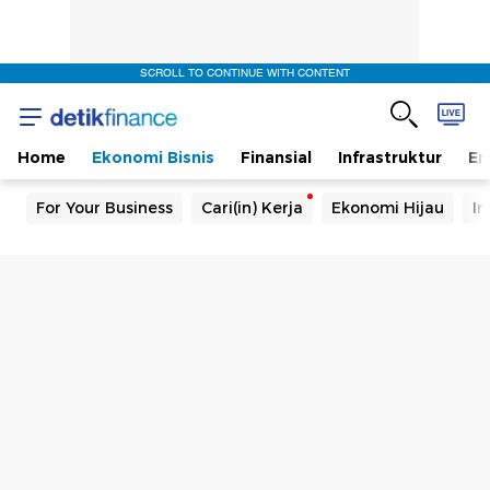
SCROLL TO CONTINUE WITH CONTENT
Home
Ekonomi Bisnis
Finansial
Infrastruktur
En
For Your Business
Cari(in) Kerja
Ekonomi Hijau
In