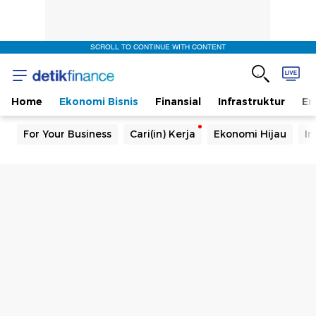
SCROLL TO CONTINUE WITH CONTENT
Home
Ekonomi Bisnis
Finansial
Infrastruktur
En
For Your Business
Cari(in) Kerja
Ekonomi Hijau
In