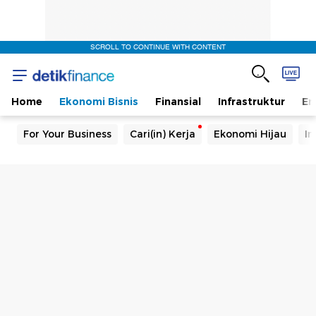
SCROLL TO CONTINUE WITH CONTENT
Home
Ekonomi Bisnis
Finansial
Infrastruktur
En
For Your Business
Cari(in) Kerja
Ekonomi Hijau
In