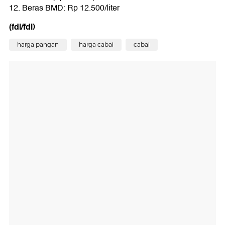
12. Beras BMD: Rp 12.500/liter
(fdl/fdl)
harga pangan
harga cabai
cabai