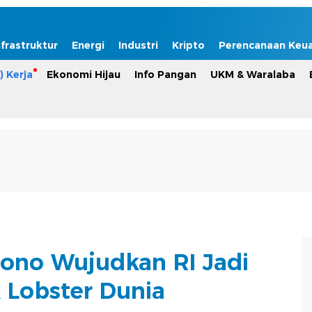
nfrastruktur
Energi
Industri
Kripto
Perencanaan Keu
) Kerja
Ekonomi Hijau
Info Pangan
UKM & Waralaba
gono Wujudkan RI Jadi
Lobster Dunia