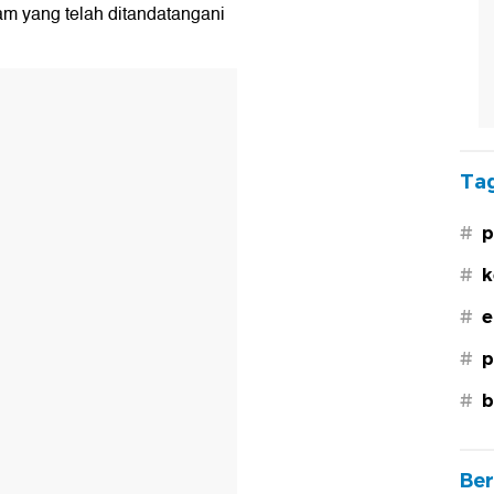
am yang telah ditandatangani
Tag
#
p
#
k
#
e
#
p
#
b
Ber