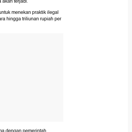
 akan terjadi.
ntuk menekan praktik ilegal
a hingga triliunan rupiah per
T
ama dengan pemerintah