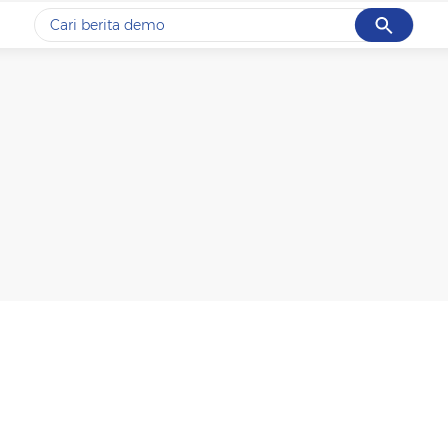
Cancel
Yang sedang ramai dicari
#1
gempa hari ini
#2
demo
#3
gempa
#4
iran
#5
prabowo
Promoted
Terakhir yang dicari
Loading...