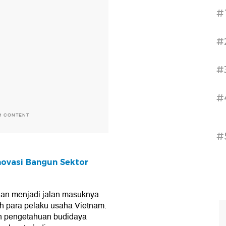
#
#
#
#
H CONTENT
#
ovasi Bangun Sektor
nan menjadi jalan masuknya
leh para pelaku usaha Vietnam.
dan pengetahuan budidaya