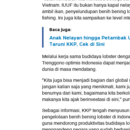
Vietnam. IUUF itu bukan hanya kapal nela
ambil ikan, penyelundupan benih bening lo
fishing. Ini juga kita sampaikan ke level i
Baca juga:
Anak Nelayan hingga Petambak U
Taruni KKP, Cek di Sini
Melalui kerja sama budidaya lobster deng
Trenggono optimis Indonesia dapat menjad
dunia di masa mendatang.
"Kita juga bisa menjadi bagian dari global 
jangan kalian saja yang menikmati, kami j
benurnya dari kami, bagaimana kita berkola
makanya kita ajak berinvestasi di sini," p
Sebagai informasi, KKP tengah menyusun 
pengelolaan benih bening lobster di Indone
guna mendorong produktivitas budidaya lo
menggandeng negara yang sudah berhasi