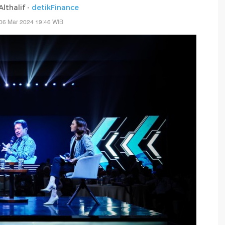
lthalif -
detikFinance
06 Mar 2024 19:46 WIB