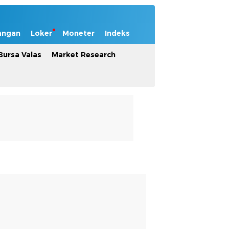
angan
Loker
Moneter
Indeks
Bursa Valas
Market Research