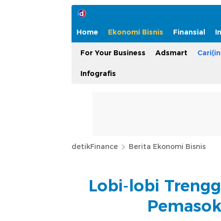
Home
Ekonomi Bisnis
Finansial
I
For Your Business
Adsmart
Cari(in
Infografis
detikFinance
Berita Ekonomi Bisnis
Lobi-lobi Treng
Pemasok 