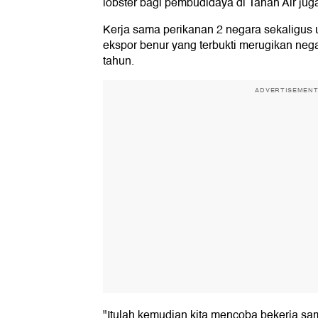
lobster bagi pembudidaya di Tanah Air juga
Kerja sama perikanan 2 negara sekaligus u
ekspor benur yang terbukti merugikan negar
tahun.
ADVERTISEMEN
"Itulah kemudian kita mencoba bekerja s